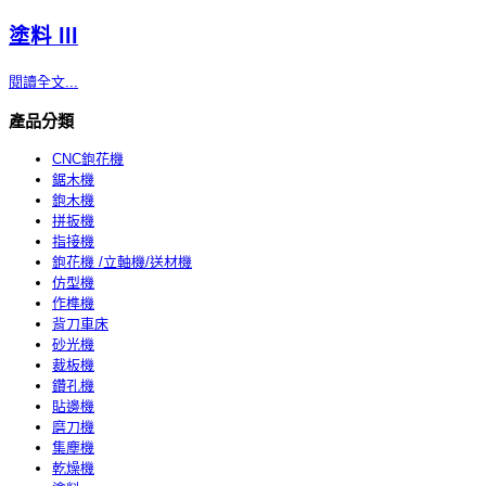
塗料 lll
閱讀全文...
產品分類
CNC鉋花機
鋸木機
鉋木機
拼扳機
指接機
鉋花機 /立軸機/送材機
仿型機
作榫機
背刀車床
砂光機
裁板機
鑽孔機
貼邊機
磨刀機
集塵機
乾燥機